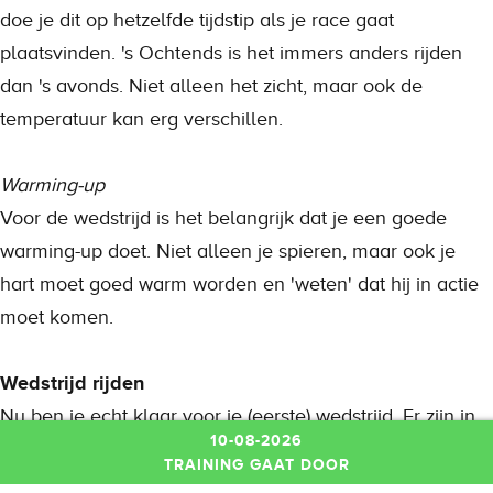
doe je dit op hetzelfde tijdstip als je race gaat
plaatsvinden. 's Ochtends is het immers anders rijden
dan 's avonds. Niet alleen het zicht, maar ook de
temperatuur kan erg verschillen.
Warming-up
Voor de wedstrijd is het belangrijk dat je een goede
warming-up doet. Niet alleen je spieren, maar ook je
hart moet goed warm worden en 'weten' dat hij in actie
moet komen.
Wedstrijd rijden
Nu ben je echt klaar voor je (eerste) wedstrijd. Er zijn in
10-08-2026
Nederland (en daarbuiten) genoeg wedstrijden waar je
TRAINING GAAT DOOR
aan mee kunt doen. Om te kunnen deelnemen aan