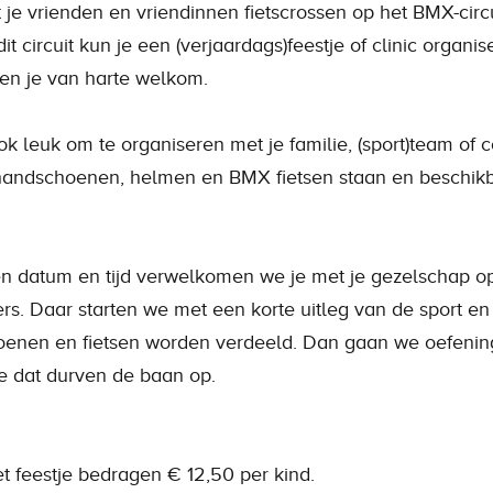
 je vrienden en vriendinnen fietscrossen op het BMX-circu
 circuit kun je een (verjaardags)feestje of clinic organis
en je van harte welkom.
ook leuk om te organiseren met je familie, (sport)team of c
 handschoenen, helmen en BMX fietsen staan en beschikb
n datum en tijd verwelkomen we je met je gezelschap op
rs. Daar starten we met een korte uitleg van de sport en
enen en fietsen worden verdeeld. Dan gaan we oefeni
e dat durven de baan op.
t feestje bedragen € 12,50 per kind.