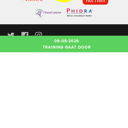
06-08-2026
TRAINING GAAT DOOR
Privacy Policy
Potjesdam, Zuid-Scharwoude
info@kleydrivers.nl
Bankrekening: NL42RABO0346638402
KvK-nummer: 40635907
Schrijf u in voor de nieuwsbrief!